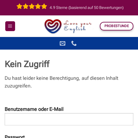
Zum
4.9 Sterne (basierend auf 50 Bewertungen)
Inhalt
springen
PROBESTUNDE
Kein Zugriff
Du hast leider keine Berechtigung, auf diesen Inhalt
zuzugreifen.
Benutzername oder E-Mail
Passwort