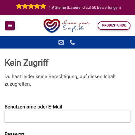
Zum
4.9 Sterne (basierend auf 50 Bewertungen)
Inhalt
springen
PROBESTUNDE
Kein Zugriff
Du hast leider keine Berechtigung, auf diesen Inhalt
zuzugreifen.
Benutzername oder E-Mail
Passwort