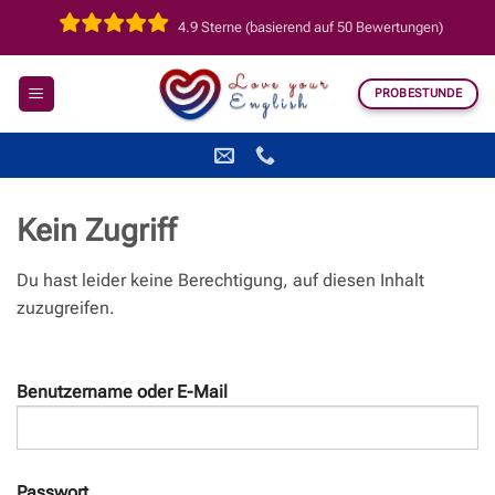
Zum
4.9 Sterne (basierend auf 50 Bewertungen)
Inhalt
springen
PROBESTUNDE
Kein Zugriff
Du hast leider keine Berechtigung, auf diesen Inhalt
zuzugreifen.
Benutzername oder E-Mail
Passwort