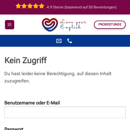
Zum
4.9 Sterne (basierend auf 50 Bewertungen)
Inhalt
springen
PROBESTUNDE
Kein Zugriff
Du hast leider keine Berechtigung, auf diesen Inhalt
zuzugreifen.
Benutzername oder E-Mail
Passwort