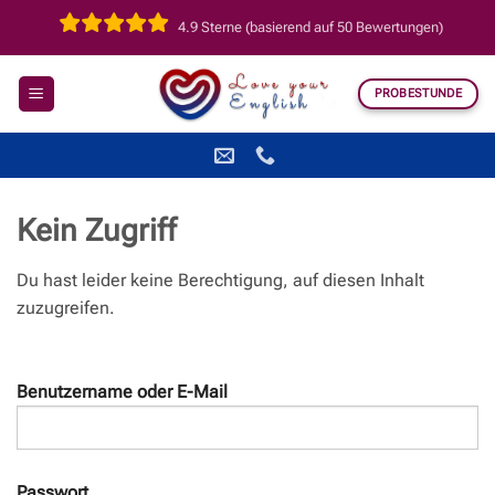
Zum
4.9 Sterne (basierend auf 50 Bewertungen)
Inhalt
springen
PROBESTUNDE
Kein Zugriff
Du hast leider keine Berechtigung, auf diesen Inhalt
zuzugreifen.
Benutzername oder E-Mail
Passwort