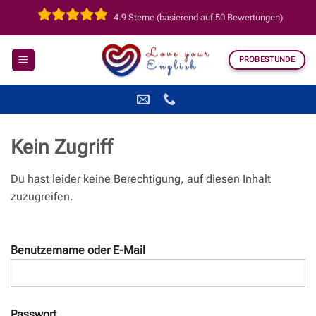
Zum
4.9 Sterne (basierend auf 50 Bewertungen)
Inhalt
springen
PROBESTUNDE
Kein Zugriff
Du hast leider keine Berechtigung, auf diesen Inhalt
zuzugreifen.
Benutzername oder E-Mail
Passwort