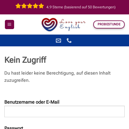
Zum
4.9 Sterne (basierend auf 50 Bewertungen)
Inhalt
springen
PROBESTUNDE
Kein Zugriff
Du hast leider keine Berechtigung, auf diesen Inhalt
zuzugreifen.
Benutzername oder E-Mail
Passwort